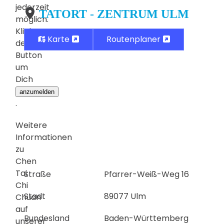
jederzeit
TATORT - ZENTRUM ULM
möglich.
Klicke
Karte
Routenplaner
den
Button
um
Dich
anzumelden
.
Weitere
Informationen
zu
Chen
Tai
Straße
Pfarrer-Weiß-Weg 16
Chi
Stadt
89077 Ulm
Chuan
auf
Bundesland
Baden-Württemberg
unserer