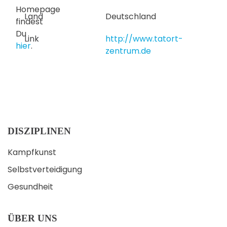
Homepage
Land
Deutschland
findest
Du
Link
http://www.tatort-
hier
.
zentrum.de
DISZIPLINEN
Kampfkunst
Selbstverteidigung
Gesundheit
ÜBER UNS