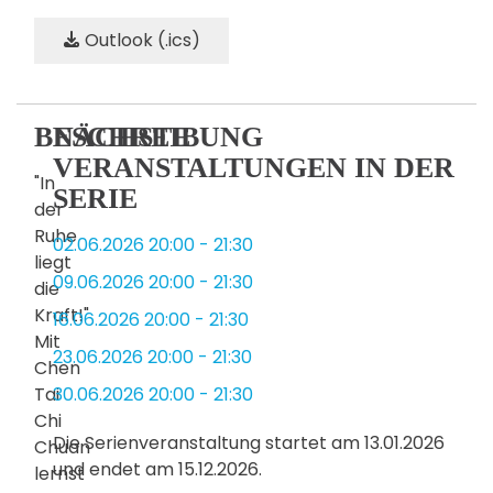
Outlook (.ics)
BESCHREIBUNG
NÄCHSTE
VERANSTALTUNGEN IN DER
"In
SERIE
der
Ruhe
02.06.2026
20:00
-
21:30
liegt
09.06.2026
20:00
-
21:30
die
Kraft!"
16.06.2026
20:00
-
21:30
Mit
23.06.2026
20:00
-
21:30
Chen
Tai
30.06.2026
20:00
-
21:30
Chi
Die Serienveranstaltung startet am 13.01.2026
Chuan
und endet am 15.12.2026.
lernst