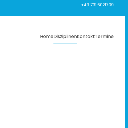
+49 731 6021709
Home
Disziplinen
Kontakt
Termine