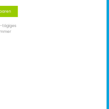
nbaren
4-tägiges
 immer