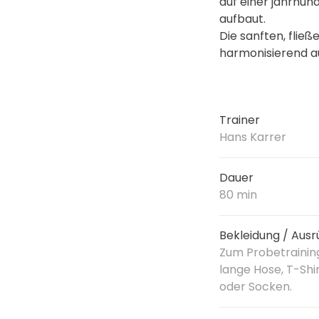
auf einer jahrhun
aufbaut.
Die sanften, flie
harmonisierend au
Trainer
Hans Karrer
Dauer
80 min
Bekleidung / Ausr
Zum Probetrainin
lange Hose, T-Shir
oder Socken.