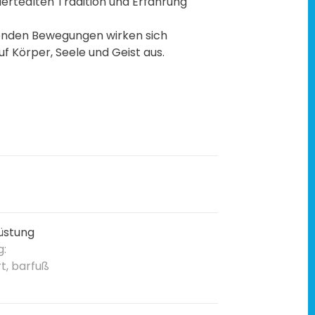
dertealten Tradition und Erfahrung
ßenden Bewegungen wirken sich
f Körper, Seele und Geist aus.
üstung
g:
t, barfuß