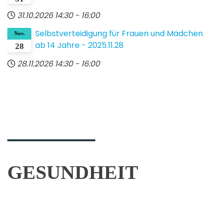
31.10.2026
14:30
-
16:00
Selbst­verteidigung für Frauen und Mädchen
Nov.
ab 14 Jahre - 2025.11.28
28
28.11.2026
14:30
-
16:00
TAI
CHI
CHUAN
Chinesische
Kampfkunst
GESUNDHEIT
und
Entspannungsübung
Jugendliche
und