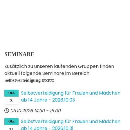
Selbstverteidung
Selbstverteidigung
aus
Erwachsene
Deutschland
Erwachsene
SEMINARE
Zusätzlich zu unseren laufenden Gruppen finden
aktuell folgende Seminare im Bereich
statt:
Selbstverteidigung
Selbst­verteidigung für Frauen und Mädchen
Okt.
ab 14 Jahre - 2026.10.03
3
03.10.2026
14:30
-
16:00
Selbst­verteidigung für Frauen und Mädchen
Okt.
ab 14 Jahre - 2026.10.31
31