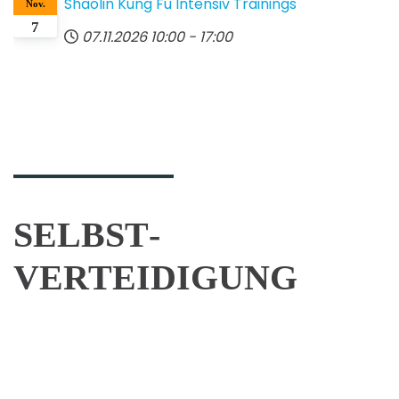
Shaolin Kung Fu Intensiv Trainings
Nov.
7
07.11.2026
10:00
-
17:00
MODERN
ARNIS
Philippinische
Selbstverteidigung
SELBST­
Kinder
VERTEIDIGUNG
ab
10
Jahre,
WING
ANTI
Jugendliche
CHUN
TERROR
und
Chinesische
Erwachsene
KAMPF