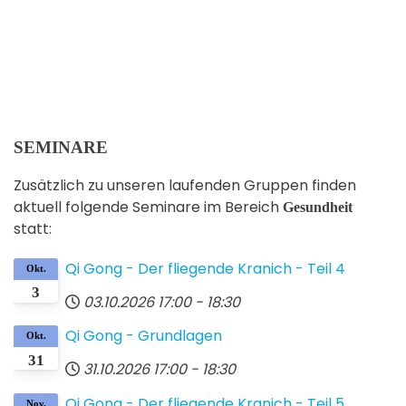
QI
Erwachsene
GONG
Chinesische
Gesundheitsübungen
SEMINARE
Zusätzlich zu unseren laufenden Gruppen finden
aktuell folgende Seminare im Bereich
Gesundheit
statt:
Qi Gong - Der fliegende Kranich - Teil 4
Okt.
3
03.10.2026
17:00
-
18:30
Qi Gong - Grundlagen
Okt.
31
31.10.2026
17:00
-
18:30
Qi Gong - Der fliegende Kranich - Teil 5
Nov.