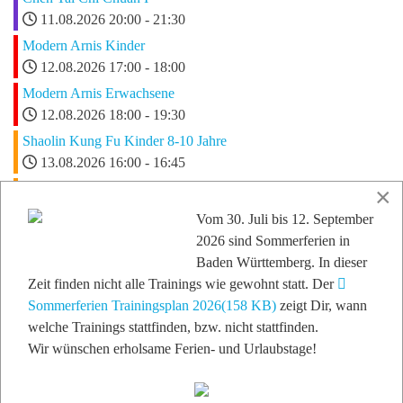
11.08.2026
20:00
-
21:30
Modern Arnis Kinder
12.08.2026
17:00
-
18:00
Modern Arnis Erwachsene
12.08.2026
18:00
-
19:30
Shaolin Kung Fu Kinder 8-10 Jahre
13.08.2026
16:00
-
16:45
Shaolin Kung Fu Kinder ab 10 Jahre
×
13.08.2026
17:00
-
18:00
Vom 30. Juli bis 12. September
Shaolin Kung Fu Erwachsene I
2026 sind Sommerferien in
13.08.2026
18:00
-
19:15
Baden Württemberg. In dieser
pdf
Shaolin Kung Fu Erwachsene II
Zeit finden nicht alle Trainings wie gewohnt statt. Der
Sommerferien Trainingsplan 2026
13.08.2026
19:00
-
20:00
(
158 KB
)
zeigt Dir, wann
welche Trainings stattfinden, bzw. nicht stattfinden.
Wing Chun Erwachsene
Wir wünschen erholsame Ferien- und Urlaubstage!
13.08.2026
20:00
-
21:30
Shaolin Kung Fu Erwachsene III
13.08.2026
20:00
-
21:30