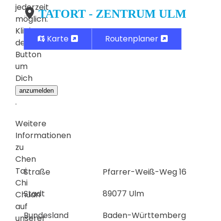
jederzeit
TATORT - ZENTRUM ULM
möglich.
Klicke
Karte
Routenplaner
den
Button
um
Dich
anzumelden
.
Weitere
Informationen
zu
Chen
Tai
Straße
Pfarrer-Weiß-Weg 16
Chi
Stadt
89077 Ulm
Chuan
auf
Bundesland
Baden-Württemberg
unserer