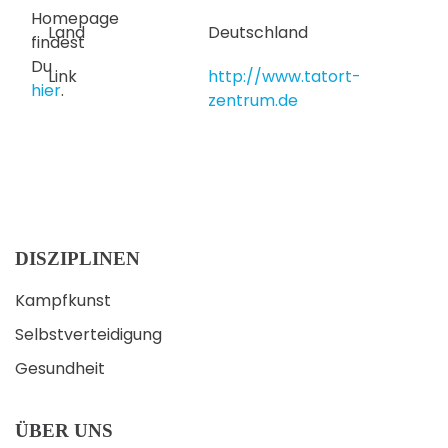
Homepage
Land
Deutschland
findest
Du
Link
http://www.tatort-
hier
.
zentrum.de
DISZIPLINEN
Kampfkunst
Selbstverteidigung
Gesundheit
ÜBER UNS