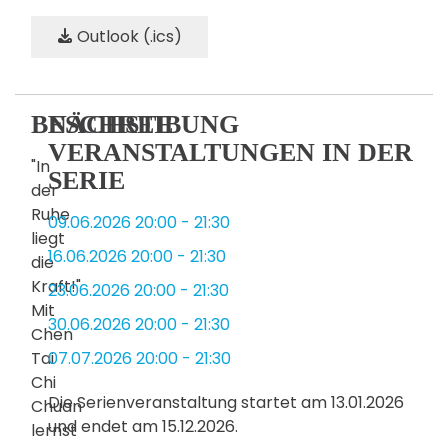
Outlook (.ics)
BESCHREIBUNG
NÄCHSTE
VERANSTALTUNGEN IN DER
"In
SERIE
der
Ruhe
09.06.2026
20:00
-
21:30
liegt
16.06.2026
20:00
-
21:30
die
Kraft!"
23.06.2026
20:00
-
21:30
Mit
30.06.2026
20:00
-
21:30
Chen
Tai
07.07.2026
20:00
-
21:30
Chi
Die Serienveranstaltung startet am 13.01.2026
Chuan
und endet am 15.12.2026.
lernst