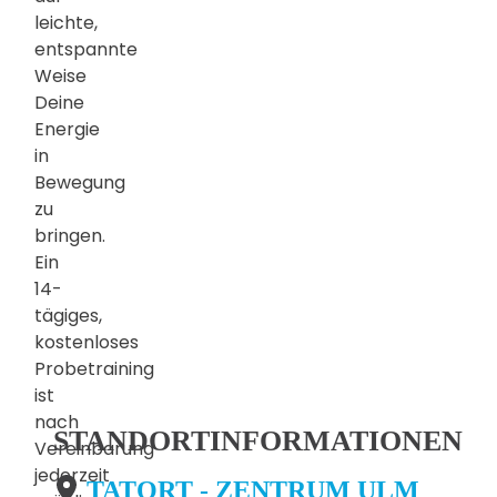
leichte,
entspannte
Weise
Deine
Energie
in
Bewegung
zu
bringen.
Ein
14-
tägiges,
kostenloses
Probetraining
ist
nach
STANDORTINFORMATIONEN
Vereinbarung
jederzeit
TATORT - ZENTRUM ULM