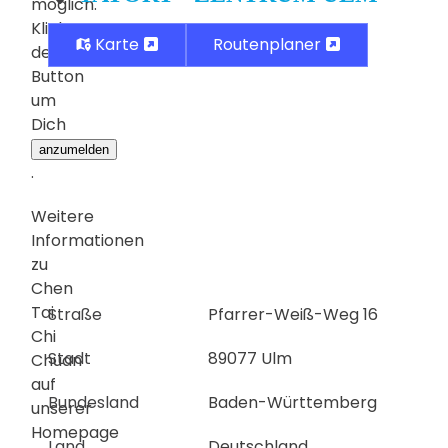
möglich.
Klicke
Karte
Routenplaner
den
Button
um
Dich
anzumelden
.
Weitere
Informationen
zu
Chen
Tai
Straße
Pfarrer-Weiß-Weg 16
Chi
Stadt
89077 Ulm
Chuan
auf
Bundesland
Baden-Württemberg
unserer
Homepage
Land
Deutschland