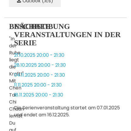
Outlook (.ics)
BESCHREIBUNG
NÄCHSTE
VERANSTALTUNGEN IN DER
"In
SERIE
der
Ruhe
21.10.2025
20:00
-
21:30
liegt
28.10.2025
20:00
-
21:30
die
Kraft!"
04.11.2025
20:00
-
21:30
Mit
11.11.2025
20:00
-
21:30
Chen
Tai
18.11.2025
20:00
-
21:30
Chi
Die Serienveranstaltung startet am 07.01.2025
Chuan
und endet am 16.12.2025.
lernst
Du
auf