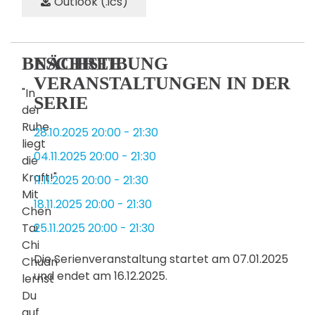
Outlook (.ics)
BESCHREIBUNG
NÄCHSTE
VERANSTALTUNGEN IN DER
"In
SERIE
der
Ruhe
28.10.2025
20:00
-
21:30
liegt
04.11.2025
20:00
-
21:30
die
Kraft!"
11.11.2025
20:00
-
21:30
Mit
18.11.2025
20:00
-
21:30
Chen
Tai
25.11.2025
20:00
-
21:30
Chi
Die Serienveranstaltung startet am 07.01.2025
Chuan
und endet am 16.12.2025.
lernst
Du
auf