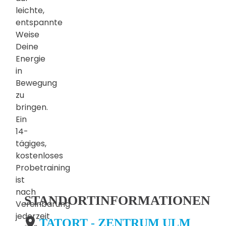
leichte,
entspannte
Weise
Deine
Energie
in
Bewegung
zu
bringen.
Ein
14-
tägiges,
kostenloses
Probetraining
ist
nach
STANDORTINFORMATIONEN
Vereinbarung
jederzeit
TATORT - ZENTRUM ULM