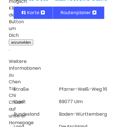
möglich.
Klicke
Karte
Routenplaner
den
Button
um
Dich
anzumelden
.
Weitere
Informationen
zu
Chen
Tai
Straße
Pfarrer-Weiß-Weg 16
Chi
Stadt
89077 Ulm
Chuan
auf
Bundesland
Baden-Württemberg
unserer
Homepage
Land
Deutschland