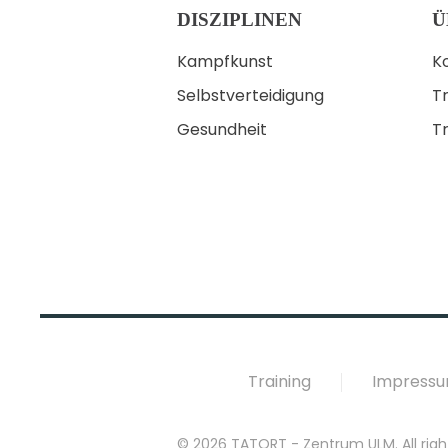
DISZIPLINEN
Ü
Kampfkunst
K
Selbstverteidigung
Tr
Gesundheit
T
Training
Impress
©
2026
TATORT - Zentrum ULM. All righ