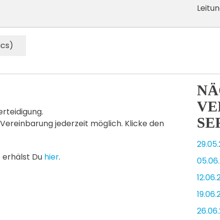
Leitu
ics)
NÄ
VE
erteidigung.
SE
 Vereinbarung jederzeit möglich. Klicke den
29.05
e erhälst Du
hier
.
05.06
12.06.
19.06.
26.06