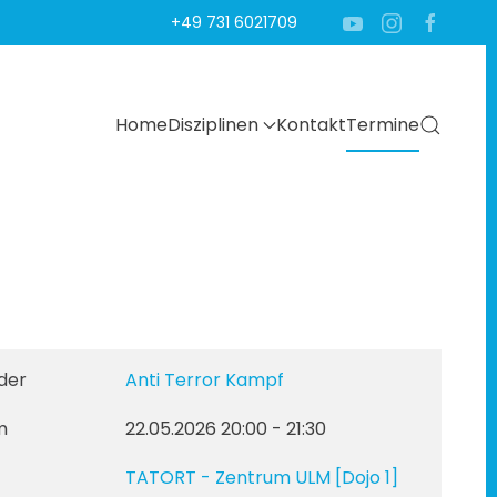
+49 731 6021709
Home
Disziplinen
Kontakt
Termine
der
Anti Terror Kampf
m
22.05.2026
20:00
-
21:30
TATORT - Zentrum ULM
[Dojo 1]