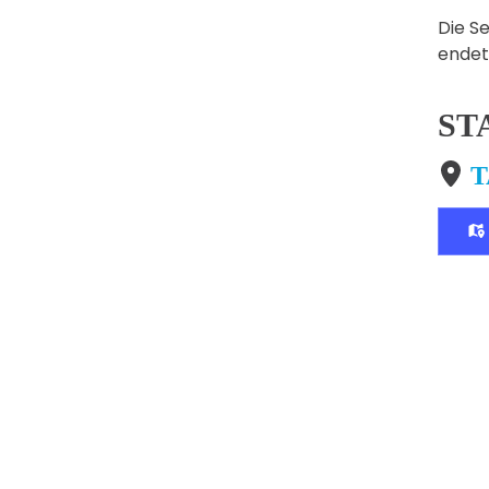
Die S
endet
ST
T