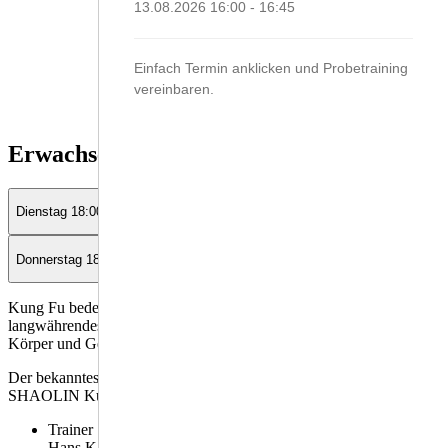
13.08.2026
16:00
-
16:45
Einfach Termin anklicken und Probetraining
vereinbaren.
Erwachsene
Dienstag 18:00 h
Donnerstag 18:00 h
Kung Fu bedeutet soviel wie "harte Arbeit" und meint ein
langwährendes Ringen mit sich selbst, um eine Vollkommenheit von
Körper und Geist zu erreichen.
Der bekannteste aller chinesischen Kung Fu - Stile ist wohl das
SHAOLIN Kung Fu.
Trainer
Hans Karrer
ddddddddddd