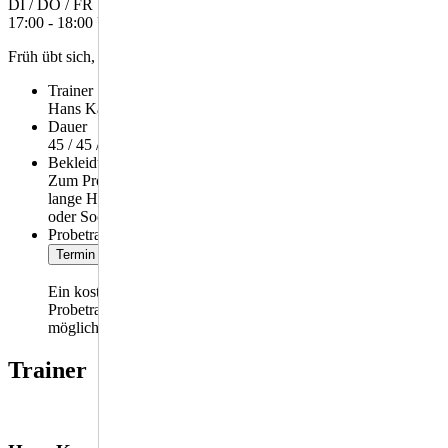
DI / DO / FR
17:00 - 18:00 Uhr
Früh übt sich, wer ein Meister werden will!
Trainer
Hans Karrer
ddddddddddd
Dauer
45 / 45 / 60 min
Bekleidung / Ausrüstung
Zum Probetraining:
lange Hose, T-Shirt, barfuß
oder Socken.
Probetraining
Termin vereinbaren
Ein kostenloses 14-tägiges
Probetraining ist immer
möglich.
Trainer