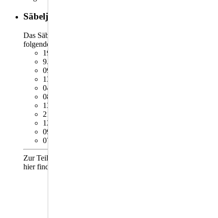
Säbeljahreskurs 2026
Das Säbeltraining findet jeweils montags, von 20 - 21 Uhr an
folgenden Tagen statt:
19.01.2026................1/11 Abenden Teil 1
9.02.2026................2/11 Abenden Teil 2
09.03.2026................3/11 Abenden Teil 3
13.04.2026................4/11 Abenden Wdh. 1-3
04.05.2026................5/11 Abenden Teil 4
08.06.2026................6/11 Abenden Teil 5
13.07.2026................7/11 Abenden Teil 6
21.09.2026................8/11 Abenden Wdh. 1-6
12.10.2026................9/11 Abenden Teil 7
09.11.2026...............10/11 Abenden Teil 8
07.12.2026...............11/11 Abenden Wdh. 1-8
Zur Teilnahme ist eine Anmeldung erforderlich, welche Du
hier findest:
Säbeljahreskurs 2026