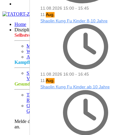
11.08.2026
15:00
-
15:45
11
Aug.
Shaolin Kung Fu Kinder 8-10 Jahre
Home
Disziplinen
Selbstverteidigung
Modern Arnis
Wing Chun
Anti Terror Kampf
Kampfkunst
Shaolin Kung Fu
11.08.2026
16:00
-
16:45
Vielseitigkeit - Dynamik - Perfektion
11
Aug.
Gesundheit
Shaolin Kung Fu Kinder ab 10 Jahre
Tai Chi Chuan
Ruhe - Gelassenheit - Entspannung
Qi Gong
Gesundheit - Entspannung - Meditation
Melde dich zu einem 14-tägigen kostenlosen Probetraining
an.