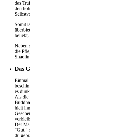
das Training der Formen und Grundtechniken bestimmt. Bei
den höheren Graden steht der Anwendungs- und
Selbstverteidigungsaspekt mehr im Vordergrund.
Somit ist das Kung Fu in seiner Vielseitigkeit wohl kaum zu
überbieten. Gerade diese Eigenschaft macht es bei uns sehr
beliebt, kann es doch allen etwas bieten.
Neben dem praktischen Training legen wir großen Wert auf
die Pflege des geistigen Gutes, wie es in den Ursprüngen des
Shaolin Kung Fu üblich war.
Das Geschenk
Einmal ging ein Mann zu Lord Buddha und fing an ihn zu
beschimpfen. Er schimpfte eine, zwei, drei Stunden lang, bis
es dunkel wurde.
Als die Nacht hereinbrach, wollte er gehen, da sagte Lord
Buddha: "Nun lieber Freund, sag mir noch eins." Der Mann
hielt inne und Buddha fragte: "Wenn einer einem anderen ein
Geschenk bringt und dieser es nicht annimmt, bei wem
verbleibt es dann?"
Der Mann antwortete: "Bei dem, der es gebracht hat."
"Gut," erwiderte Buddha "dann nehme ich das Geschenk, das
du gebracht hast, nicht an!"