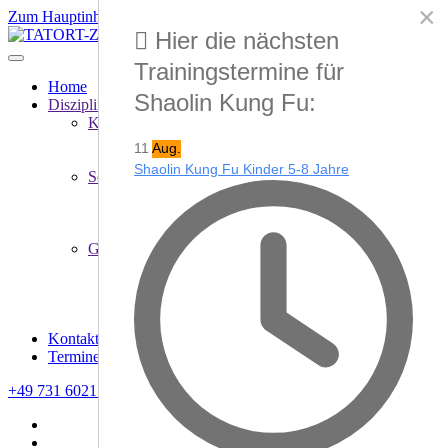
×
Zum Hauptinhalt springen
Hier die nächsten
Trainingstermine für
Home
Shaolin Kung Fu:
Disziplinen
Kampfkunst
Shaolin Kung Fu
11
Aug.
Vielseitigkeit - Dynamik - Perfektion
Shaolin Kung Fu Kinder 5-8 Jahre
Selbstverteidigung
Modern Arnis
Wing Chun
Anti Terror Kampf
Gesundheit
Tai Chi Chuan
Ruhe - Gelassenheit - Entspannung
Qi Gong
Gesundheit - Entspannung - Meditation
Kontakt
Termine
+49 731 6021709