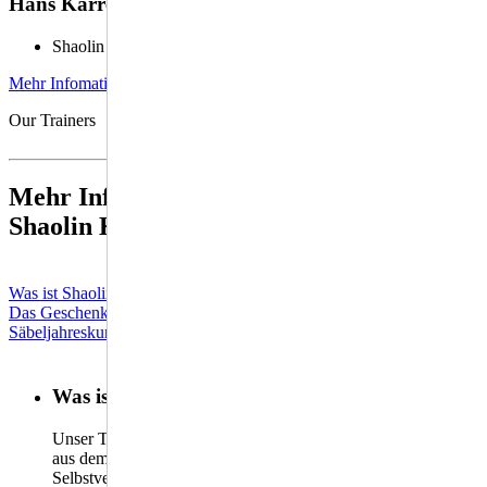
Hans Karrer
Shaolin Kung Fu Meister
Mehr Infomationen
Our Trainers
Mehr Informationen zu
Shaolin Kung Fu
Was ist Shaolin Kung Fu?
Das Geschenk
Säbeljahreskurs 2026
Was ist Shaolin Kung Fu?
Unser Training umfasst das Nord- und Südshaolin, Elemente
aus dem Fünf-Tiere-Kung Fu, Langstock, Säbel, sowie
Selbstverteidigung. Die ersten Ausbildungsstufen sind durch