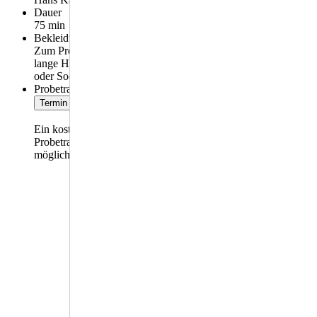
Dauer
75 min
Bekleidung / Ausrüstung
Zum Probetraining:
lange Hose, T-Shirt, barfuß
oder Socken.
Probetraining
Termin vereinbaren
Ein kostenloses 14-tägiges
Probetraining ist immer
möglich.