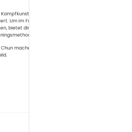
e Kampfkunst wurde vor allem für den
t. Um im Fall der Fälle instinktiv
en, bietet dir das Wing Chun System
iningsmethoden.
 Chun machen wir deine Arme zu
ld.