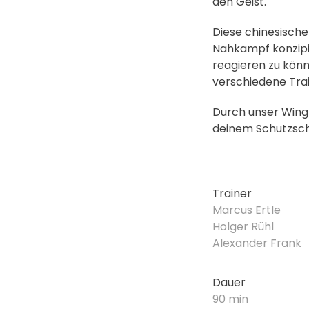
den Geist.
Diese chinesisch
Nahkampf konzipier
reagieren zu könn
verschiedene Tra
Durch unser Wing
deinem Schutzschi
Trainer
Marcus Ertle
Holger Rühl
Alexander Frank
Dauer
90 min