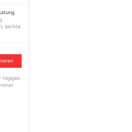
üstung
g:
t, leichte
nbaren
4-tägiges
 immer