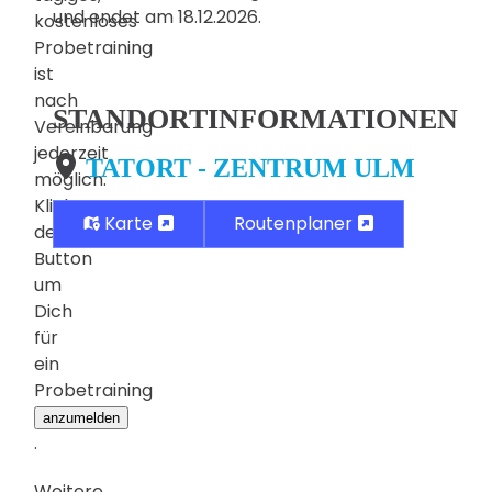
und endet am 18.12.2026.
kostenloses
Probetraining
ist
nach
STANDORTINFORMATIONEN
Vereinbarung
jederzeit
TATORT - ZENTRUM ULM
möglich.
Klicke
Karte
Routenplaner
den
Button
um
Dich
für
ein
Probetraining
anzumelden
.
Weitere