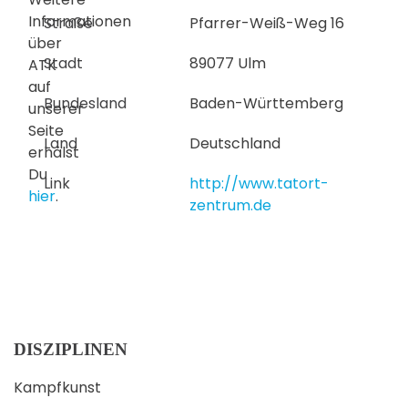
Informationen
Straße
Pfarrer-Weiß-Weg 16
über
Stadt
89077 Ulm
ATK
auf
Bundesland
Baden-Württemberg
unserer
Seite
Land
Deutschland
erhälst
Du
Link
http://www.tatort-
hier
.
zentrum.de
DISZIPLINEN
Kampfkunst