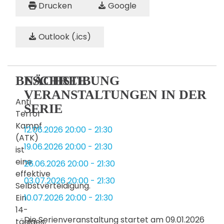
Drucken
Google
Outlook (.ics)
BESCHREIBUNG
NÄCHSTE
VERANSTALTUNGEN IN DER
Anti
SERIE
Terror
Kampf
12.06.2026
20:00
-
21:30
(ATK)
19.06.2026
20:00
-
21:30
ist
eine
26.06.2026
20:00
-
21:30
effektive
03.07.2026
20:00
-
21:30
Selbstverteidigung.
Ein
10.07.2026
20:00
-
21:30
14-
Die Serienveranstaltung startet am 09.01.2026
tägiges,