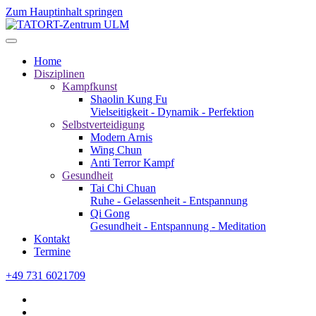
Zum Hauptinhalt springen
Home
Disziplinen
Kampfkunst
Shaolin Kung Fu
Vielseitigkeit - Dynamik - Perfektion
Selbstverteidigung
Modern Arnis
Wing Chun
Anti Terror Kampf
Gesundheit
Tai Chi Chuan
Ruhe - Gelassenheit - Entspannung
Qi Gong
Gesundheit - Entspannung - Meditation
Kontakt
Termine
+49 731 6021709