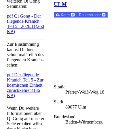
weiteren Qi Gong
ULM
Seminaren:
Karte
Routenplaner
pdf
Qi Gong - Der
fliegende Kranich -
Teil 5 - 2026.11
(
260
KB
)
Zur Einstimmung
kannst Du hier
schon mal Teil 5 des
fliegenden Kranichs
sehen:
pdf
Der fliegende
Kranich Teil 5 - Zur
kosmischen Einheit
Straße
zurückkehren
(
186
Pfarrer-Weiß-Weg 16
KB
)
Stadt
89077 Ulm
Wenn Du weitere
Informationen über
Bundesland
Qi Gong auf unserer
Baden-Württemberg
Seite erhalten willst,
dann klicke
hier
.